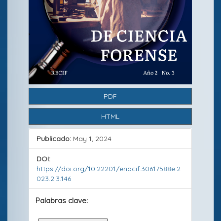
e
r
a
l
d
e
PDF
l
HTML
a
r
Publicado:
May 1, 2024
t
DOI:
í
https://doi.org/10.22201/enacif.30617588e.2
023.2.3.146
c
Palabras clave:
u