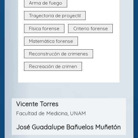
l
Arma de fuego
o
Trayectoria de proyectil
Física forense
Criterio forense
Matemática forense
Reconstrucón de crimenes
Recreación de crimen
Contenido
Vicente Torres
principal
Facultad de Medicina, UNAM
del
José Guadalupe Bañuelos Muñetón
artículo