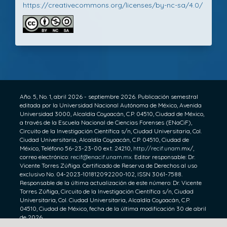
https://creativecommons.org/licenses/by-nc-sa/4.0/
Año. 5, No. 1, abril 2026 - septiembre 2026. Publicación semestral
editada por la Universidad Nacional Autónoma de México, Avenida
Universidad 3000, Alcaldía Coyoacán, C.P. 04510, Ciudad de México,
a través de la Escuela Nacional de Ciencias Forenses (ENaCiF),
Circuito de la Investigación Científica s/n, Ciudad Universitaria, Col.
Ciudad Universitaria, Alcaldía Coyoacán, C.P. 04510, Ciudad de
México, Teléfono 56-23-23-00 ext. 24210,
http://recif.unam.
mx/,
correo electrónico:
recif@enacif.unam.mx.
Editor responsable: Dr.
Vicente Torres Zúñiga. Certificado de Reserva de Derechos al uso
exclusivo No. 04-2023-101812092200-102, ISSN 3061-7588.
Responsable de la última actualización de este número: Dr. Vicente
Torres Zúñiga, Circuito de la Investigación Científica s/n, Ciudad
Universitaria, Col. Ciudad Universitaria, Alcaldía Coyoacán, C.P.
04510, Ciudad de México, fecha de la última modificación 30 de abril
de 2026.