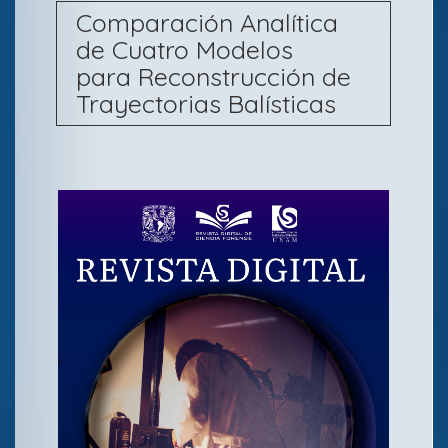
Comparación Analítica
de Cuatro Modelos
para Reconstrucción de
Trayectorias Balísticas
B
a
r
r
a
l
a
t