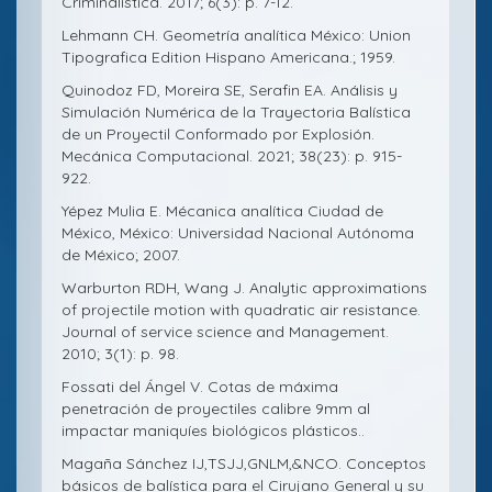
Criminalística. 2017; 6(3): p. 7-12.
Lehmann CH. Geometría analítica México: Union
Tipografica Edition Hispano Americana.; 1959.
Quinodoz FD, Moreira SE, Serafin EA. Análisis y
Simulación Numérica de la Trayectoria Balística
de un Proyectil Conformado por Explosión.
Mecánica Computacional. 2021; 38(23): p. 915-
922.
Yépez Mulia E. Mécanica analítica Ciudad de
México, México: Universidad Nacional Autónoma
de México; 2007.
Warburton RDH, Wang J. Analytic approximations
of projectile motion with quadratic air resistance.
Journal of service science and Management.
2010; 3(1): p. 98.
Fossati del Ángel V. Cotas de máxima
penetración de proyectiles calibre 9mm al
impactar maniquíes biológicos plásticos..
Magaña Sánchez IJ,TSJJ,GNLM,&NCO. Conceptos
básicos de balística para el Cirujano General y su