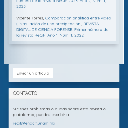
número de la revista ReCiF 2023. Año 2, Núm. 1,
2023
Vicente Torres,
Comparación analítica entre video
y simulación de una precipitación
,
REVISTA
DIGITAL DE CIENCIA FORENSE: Primer número de
la revista ReCiF. Año 1, Núm. 1, 2022
Envia
Bases
Licencia
Enviar un artículo
de
CC
un
datos
de
bibliográfic
la
artícu
y
revista
CONTACTO
portales
de
revista:
Si tienes problemas o dudas sobre esta revista o
plataforma, puedes escribir a:
recif@enacif.unam.mx