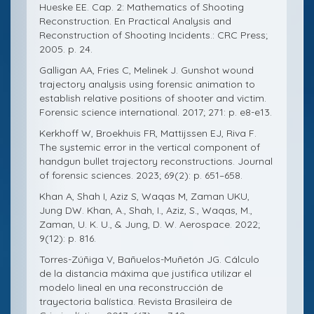
Hueske EE. Cap. 2: Mathematics of Shooting
Reconstruction. En Practical Analysis and
Reconstruction of Shooting Incidents.: CRC Press;
2005. p. 24.
Galligan AA, Fries C, Melinek J. Gunshot wound
trajectory analysis using forensic animation to
establish relative positions of shooter and victim.
Forensic science international. 2017; 271: p. e8-e13.
Kerkhoff W, Broekhuis FR, Mattijssen EJ, Riva F.
The systemic error in the vertical component of
handgun bullet trajectory reconstructions. Journal
of forensic sciences. 2023; 69(2): p. 651–658.
Khan A, Shah I, Aziz S, Waqas M, Zaman UKU,
Jung DW. Khan, A., Shah, I., Aziz, S., Waqas, M.,
Zaman, U. K. U., & Jung, D. W. Aerospace. 2022;
9(12): p. 816.
Torres-Zúñiga V, Bañuelos-Muñetón JG. Cálculo
de la distancia máxima que justifica utilizar el
modelo lineal en una reconstrucción de
trayectoria balística. Revista Brasileira de