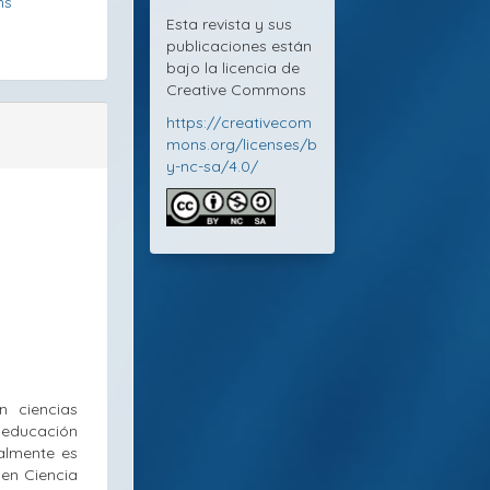
ns
Esta revista y sus
publicaciones están
bajo la licencia de
Creative Commons
https://creativecom
mons.org/licenses/b
y-nc-sa/4.0/
n ciencias
n educación
ualmente es
en Ciencia