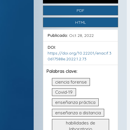
a
PDF
l
HTML
d
e
Publicado:
Oct 28, 2022
l
DOI:
a
https://doi.org/10.22201/enacif.3
0617588e.2022.1.2.73
r
t
Palabras clave:
í
ciencia forense
c
Covid-19
u
enseñanza práctica
l
enseñanza a distancia
o
habilidades de
laboratorio