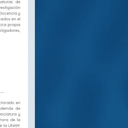
aturas de
estigación
 Docencia y
sados en el
tica propia
stigadores,
octorado en
 Además de
enciatura y
tora de la
e la UNAM.