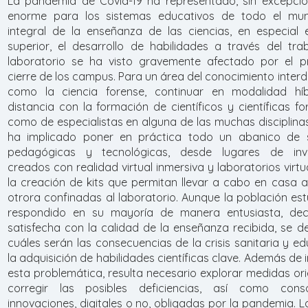
La pandemia de Covid-19 ha representado, sin excepció
enorme para los sistemas educativos de todo el mun
integral de la enseñanza de las ciencias, en especial e
superior, el desarrollo de habilidades a través del tra
laboratorio se ha visto gravemente afectado por el p
cierre de los campus. Para un área del conocimiento interdi
como la ciencia forense, continuar en modalidad hí
distancia con la formación de científicos y científicas fo
como de especialistas en alguna de las muchas disciplinas
ha implicado poner en práctica todo un abanico de s
pedagógicas y tecnológicas, desde lugares de inve
creados con realidad virtual inmersiva y laboratorios virt
la creación de kits que permitan llevar a cabo en casa a
otrora confinadas al laboratorio. Aunque la población est
respondido en su mayoría de manera entusiasta, dec
satisfecha con la calidad de la enseñanza recibida, se 
cuáles serán las consecuencias de la crisis sanitaria y e
la adquisición de habilidades científicas clave. Además de
esta problemática, resulta necesario explorar medidas or
corregir las posibles deficiencias, así como conso
innovaciones, digitales o no, obligadas por la pandemia. 