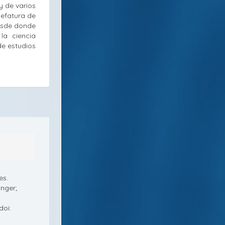
y de varios
jefatura de
desde donde
la ciencia
de estudios
es.
inger;
doi: