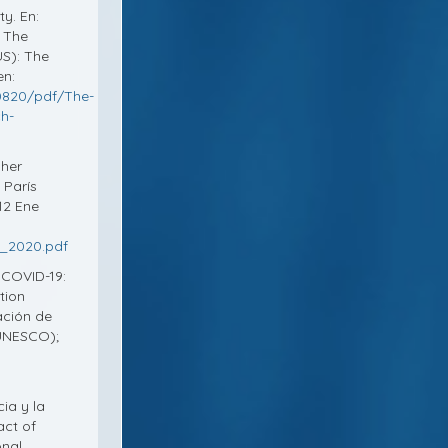
ty. En:
: The
US): The
en:
0820/pdf/The-
h-
gher
 París
12 Ene
y_2020.pdf
 COVID-19:
tion
ación de
(UNESCO);
ia y la
ct of
nal,