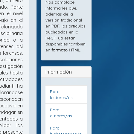
n, un reto
Nos complace
do. Parte
informarles que,
n el nivel
además de la
bajo en el
versión tradicional
en
PDF
, los artículos
rolongado
publicados en la
sciplinaria
ReCiF ya están
brida o a
disponibles también
renses, así
en
formato HTML
.
 forenses,
oluciones
stigación
Información
uales hasta
ctividades
udiantil ha
Para
larándose
lectores/as
desconocen
ducativa en
Para
 indagar en
autores/as
ientadas a
lidar las
Para
La presente