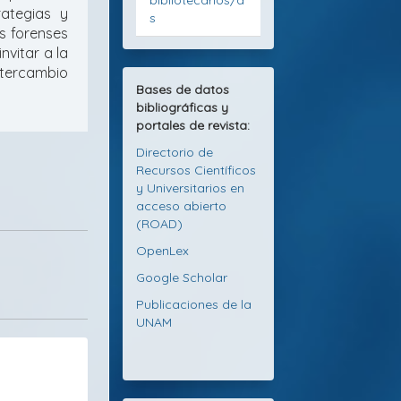
bibliotecarios/a
rategias y
s
s forenses
nvitar a la
tercambio
Bases de datos
bibliográficas y
portales de revista:
Directorio de
Recursos Científicos
y Universitarios en
acceso abierto
(ROAD)
OpenLex
Google Scholar
Publicaciones de la
UNAM