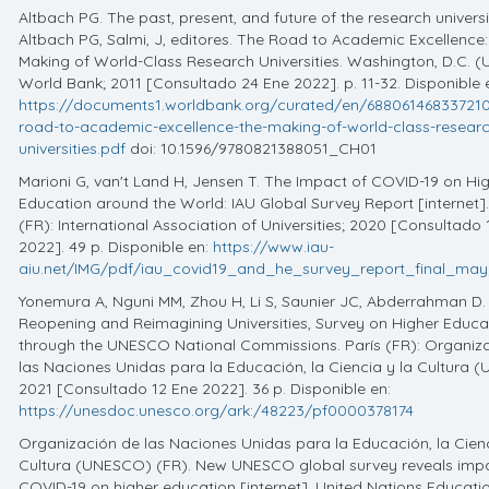
Altbach PG. The past, present, and future of the research universi
Altbach PG, Salmi, J, editores. The Road to Academic Excellence
Making of World-Class Research Universities. Washington, D.C. (
World Bank; 2011 [Consultado 24 Ene 2022]. p. 11-32. Disponible 
https://documents1.worldbank.org/curated/en/68806146833721
road-to-academic-excellence-the-making-of-world-class-researc
universities.pdf
doi: 10.1596/9780821388051_CH01
Marioni G, van't Land H, Jensen T. The Impact of COVID-19 on Hi
Education around the World: IAU Global Survey Report [internet].
(FR): International Association of Universities; 2020 [Consultado 
2022]. 49 p. Disponible en:
https://www.iau-
aiu.net/IMG/pdf/iau_covid19_and_he_survey_report_final_ma
Yonemura A, Nguni MM, Zhou H, Li S, Saunier JC, Abderrahman D.
Reopening and Reimagining Universities, Survey on Higher Educa
through the UNESCO National Commissions. París (FR): Organiz
las Naciones Unidas para la Educación, la Ciencia y la Cultura 
2021 [Consultado 12 Ene 2022]. 36 p. Disponible en:
https://unesdoc.unesco.org/ark:/48223/pf0000378174
Organización de las Naciones Unidas para la Educación, la Cienc
Cultura (UNESCO) (FR). New UNESCO global survey reveals impa
COVID-19 on higher education [internet]. United Nations Educatio