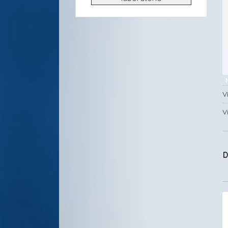
V
V
D