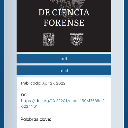
e
r
a
l
d
e
pdf
l
html
a
r
Publicado:
Apr 27, 2022
t
DOI:
í
https://doi.org/10.22201/enacif.30617588e.2
022.1.1.31
c
Palabras clave:
u