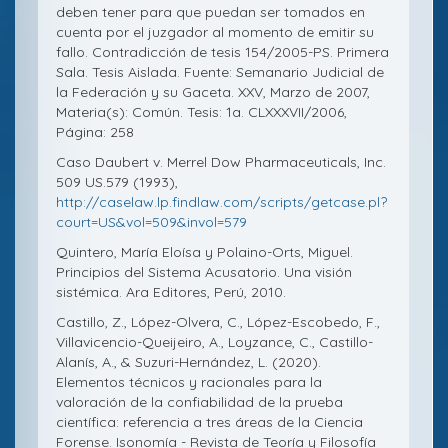
deben tener para que puedan ser tomados en
cuenta por el juzgador al momento de emitir su
fallo. Contradicción de tesis 154/2005-PS. Primera
Sala. Tesis Aislada. Fuente: Semanario Judicial de
la Federación y su Gaceta. XXV, Marzo de 2007,
Materia(s): Común. Tesis: 1a. CLXXXVII/2006,
Página: 258
Caso Daubert v. Merrel Dow Pharmaceuticals, Inc.
509 US.579 (1993),
http://caselaw.lp.findlaw.com/scripts/getcase.pl?
court=US&vol=509&invol=579
Quintero, María Eloísa y Polaino-Orts, Miguel.
Principios del Sistema Acusatorio. Una visión
sistémica. Ara Editores, Perú, 2010.
Castillo, Z., López-Olvera, C., López-Escobedo, F.,
Villavicencio-Queijeiro, A., Loyzance, C., Castillo-
Alanís, A., & Suzuri-Hernández, L. (2020).
Elementos técnicos y racionales para la
valoración de la confiabilidad de la prueba
científica: referencia a tres áreas de la Ciencia
Forense. Isonomía - Revista de Teoría y Filosofía