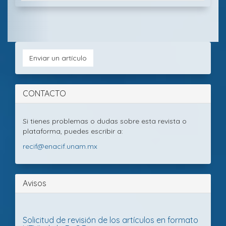
Envia
Bases
Licencia
Enviar un artículo
de
CC
un
datos
de
bibliográfic
la
artícu
y
revista
CONTACTO
portales
de
revista:
Si tienes problemas o dudas sobre esta revista o
plataforma, puedes escribir a:
recif@enacif.unam.mx
Avisos
Solicitud de revisión de los artículos en formato