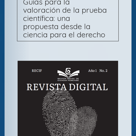
Guías para la
valoración de la prueba
científica: una
propuesta desde la
ciencia para el derecho
B
a
r
r
a
l
a
t