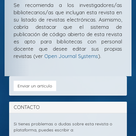
Se recomienda a los investigadores/as
bibliotecarios/as que incluyan esta revista en
su listado de revistas electrónicas. Asimismo,
cabría destacar que el sistema de
publicación de código abierto de esta revista
es apto para bibliotecas con personal
docente que desee editar sus propias
revistas (ver
Open Journal Systems
).
Envia
Bases
Licencia
Enviar un artículo
de
CC
un
datos
de
bibliográfic
la
artícu
y
revista
CONTACTO
portales
de
revista:
Si tienes problemas o dudas sobre esta revista o
plataforma, puedes escribir a: